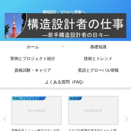
構造設計、ゼロから実務へ。
ホーム
基礎知識
実例とプロジェクト紹介
技術とトレンド
資格試験・キャリア
英語とグローバル情報
よくある質問（FAQ）
実例とプロジェクト紹介
基礎知識
基
RC
は？
法を
実務必見！！！～独立ひさしの設
スラブの荷重伝達方法ちゃんと理