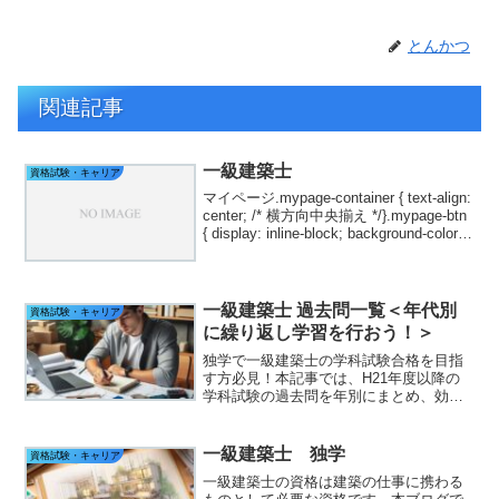
とんかつ
関連記事
一級建築士
資格試験・キャリア
マイページ.mypage-container { text-align:
center; /* 横方向中央揃え */}.mypage-btn
{ display: inline-block; background-color:
#90A4A...
一級建築士 過去問一覧＜年代別
資格試験・キャリア
に繰り返し学習を行おう！＞
独学で一級建築士の学科試験合格を目指
す方必見！本記事では、H21年度以降の
学科試験の過去問を年別にまとめ、効率
的な繰り返し学習法を紹介します。合格
に向けた実践的な学習法を身につけ、一
歩一歩確実に進みましょう。
一級建築士 独学
資格試験・キャリア
一級建築士の資格は建築の仕事に携わる