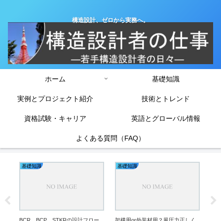
構造設計、ゼロから実務へ。
ホーム
基礎知識
実例とプロジェクト紹介
技術とトレンド
資格試験・キャリア
英語とグローバル情報
よくある質問（FAQ）
基礎知識
基礎知識
基
法
合
方
ト
で
BCR、BCP、STKRの設計フロー
架構用or外装材用？風圧力正しく