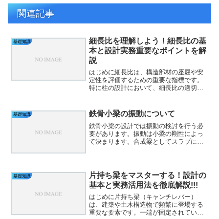
関連記事
細長比を理解しよう！細長比の基
基礎知識
本と設計実務重要なポイントを解
説
はじめに細長比は、構造部材の座屈や安
定性を評価するための重要な指標です。
特に柱の設計において、細長比の適切な
管理は安全性に直結します。この記事で
は、主人公（新人設計者）と上司（経験
豊富な設計者）の対話を通じて、細長比
鉄骨小梁の振動について
基礎知識
の基本概念や設計上の注意...
鉄骨小梁の設計では振動の検討を行う必
要があります。振動は小梁の剛性によっ
て決まります。合成梁としてスラブによ
る剛性割増率を考慮する場合もあります
が、本記事では小梁のみの剛性で検討を
行います。また、振動以外の鉄骨小梁の
設計は「鉄骨小梁の設計」...
片持ち梁をマスターする！設計の
基礎知識
基本と実務活用法を徹底解説!!!
はじめに片持ち梁（キャンチレバー）
は、建築や土木構造物で頻繁に登場する
重要な要素です。一端が固定されている