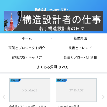
構造設計、ゼロから実務へ。
ホーム
基礎知識
実例とプロジェクト紹介
技術とトレンド
資格試験・キャリア
英語とグローバル情報
よくある質問（FAQ）
基礎知識
基礎知識
基
鉄
合成梁とは？～合成梁のメリッ
エレベーターの設計