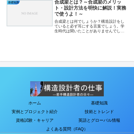
やすい対話形式で、それぞれの特徴や使
合成梁とは？～合成梁のメリッ
基礎知識
い分けのコツを解説。設...
ト・設計方法を明快に解説！実務
で使うよ！～
合成梁とは何でしょうか？構造設計をし
ていると必ず耳にする言葉でしょう。学
生時代は聞いたことがありませんでし
た。（講義を聞いてなかっただけかも知
れませんが💦）必ずと言って設計で使用
するので覚えておきましょう！間違いや
すい箇所・気を付けるべき箇...
ホーム
基礎知識
実例とプロジェクト紹介
技術とトレンド
資格試験・キャリア
英語とグローバル情報
よくある質問（FAQ）