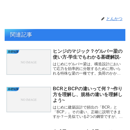
とんかつ
関連記事
ヒンジのマジック？ゲルバー梁の
基礎知識
使い方-学生でもわかる基礎解説-
はじめにゲルバー梁は、構造設計におい
て応力を効率的に分散するために用いら
れる特殊な梁の一種です。負荷のかかる
箇所をヒンジ（ピン接合部）で分割する
ことで、全体の安定性を高める特徴があ
ります。初心者にとっては少し難解に思
BCRとBCPの違いって何？~作り
基礎知識
えるかもしれませんが、こ...
方を理解し、規格の違いを理解し
よう~
はじめに建築設計で頻出の「BCR」と
「BCP」。その違い、正確に説明できま
すか？一見似ている2つの鋼管ですが、実
は製造方法や特性に大きな差がありま
す。本記事では、設計初心者でも理解し