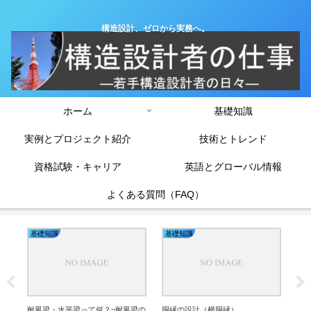
構造設計、ゼロから実務へ。
ホーム
基礎知識
実例とプロジェクト紹介
技術とトレンド
資格試験・キャリア
英語とグローバル情報
よくある質問（FAQ）
基礎知識
基礎知識
基
解
RC
の設
は？
法を
耐風梁・水平梁って何？~耐風梁の
胴縁の設計（横胴縁）