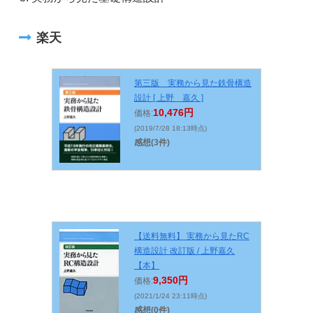
楽天
第三版 実務から見た鉄骨構造
設計 [ 上野 嘉久 ]
10,476円
価格:
(2019/7/28 18:13時点)
感想(3件)
【送料無料】 実務から見たRC
構造設計 改訂版 / 上野嘉久
【本】
9,350円
価格:
(2021/1/24 23:11時点)
感想(0件)