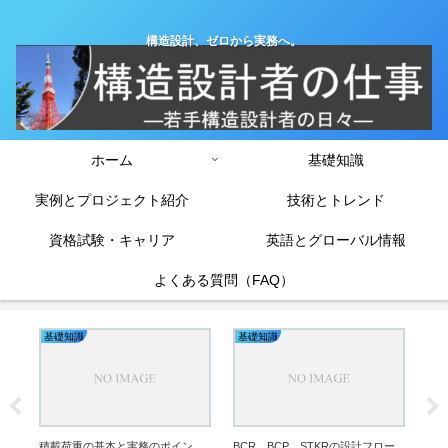
構造設計、ゼロから実務へ。
ホーム
基礎知識
実例とプロジェクト紹介
技術とトレンド
資格試験・キャリア
英語とグローバル情報
よくある質問（FAQ）
基礎知識
基礎知識
実
梁の
実
解
計
を
積載荷重の基本と実務のポイン
BCR、BCP、STKRの設計フロー