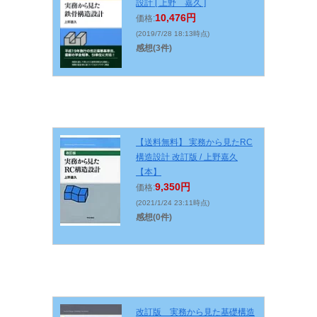
設計 [ 上野 嘉久 ]
10,476円
価格:
(2019/7/28 18:13時点)
感想(3件)
【送料無料】 実務から見たRC
構造設計 改訂版 / 上野嘉久
【本】
9,350円
価格:
(2021/1/24 23:11時点)
感想(0件)
改訂版 実務から見た基礎構造