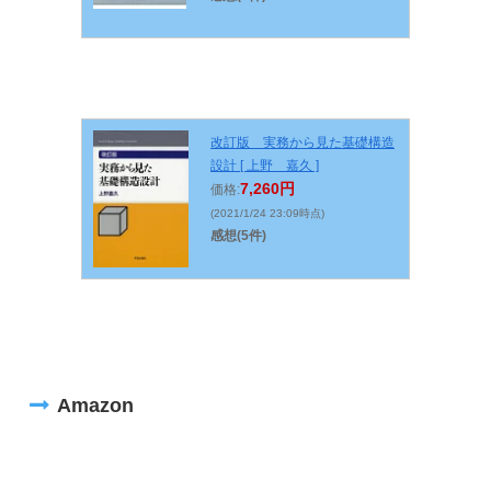
改訂版 実務から見た基礎構造
設計 [ 上野 嘉久 ]
7,260円
価格:
(2021/1/24 23:09時点)
感想(5件)
Amazon