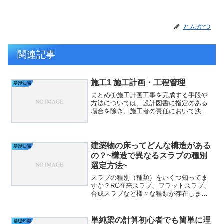
とんかつ
関連記事
施工1 施工計画・工程管理
基礎知識
まとめ①施工計画工事を完成する手段や
方法については、設計図書に指定のある
場合を除き、施工者の責任において決定
する。特に仮設工事、土工事などは、施
工者の施工計画により施工費の差が生じ
やすい工種である。施工計画書ー基本工
程表・総合施工計画書・工...
建築物の床ってどんな構造がある
基礎知識
の？~構造で異なるスラブの種別
選定方法~
スラブの種別（種類）をいくつ知ってま
すか？RC在来スラブ、フラットスラブ、
合成スラブなど様々な種類が存在しま
す。スラブの設計をする際は最初にどの
スラブにするか決める必要があります。
RC造かS造かによってもスラブの種別は
単純梁の計算初心者でも簡単に理
基礎知識